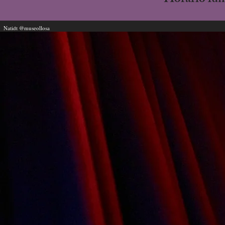
Horario lune
Natidt @museollosa